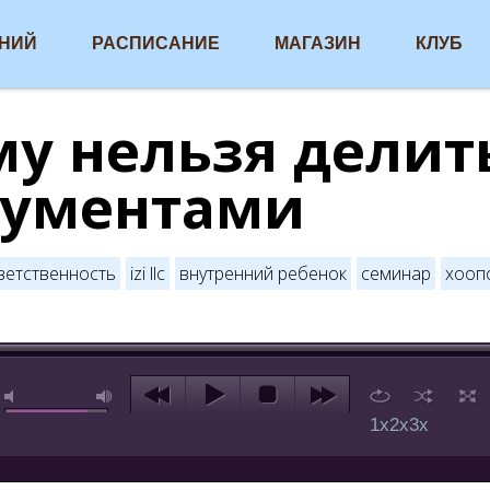
АНИЙ
РАСПИСАНИЕ
МАГАЗИН
КЛУБ
у нельзя делит
рументами
ветственность
izi llc
внутренний ребенок
семинар
хооп
1x
2x
3x