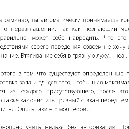
на семинар, ты автоматически принимаешь к
C о неразглашении, так как незнающий че
равильно, может себе навредить. Что это
следствиями своего поведения совсем не хочу 
нание. Втягивание себя в грязную лужу... неа.. 
этого в том, что существуют определенные 
отовка зала и тд. для того, чтобы шло максим
ся из каждого присутствующего, после эт
 также как очистить грязный стакан перед тем 
питья. Опять таки это моя теория.
нопоно учить нельзя без авторизации. Пр