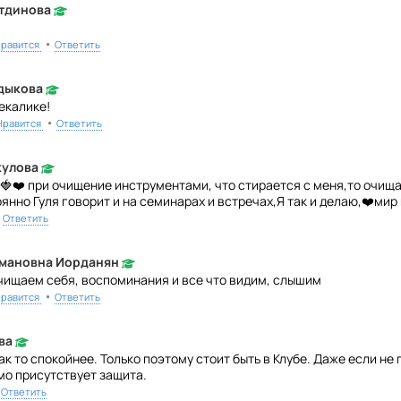
тдинова
•
равится
Ответить
дыкова
екалике!
•
Нравится
Ответить
кулова
🍓❤️ при очищение инструментами, что стирается с меня,то очища
янно Гуля говорит и на семинарах и встречах,Я так и делаю,❤️мир
Ответить
ьмановна Иорданян
ищаем себя, воспоминания и все что видим, слышим
•
равится
Ответить
ва
ак то спокойнее. Только поэтому стоит быть в Клубе. Даже если не
мо присутствует защита.
Ответить