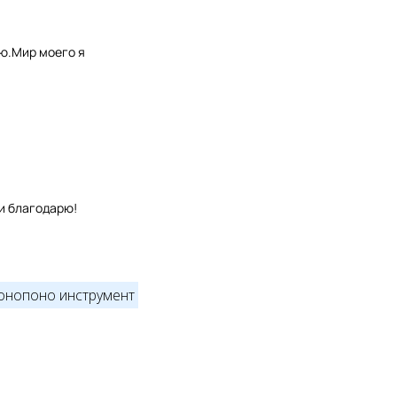
рю.Мир моего я
и благодарю!
онопоно инструмент