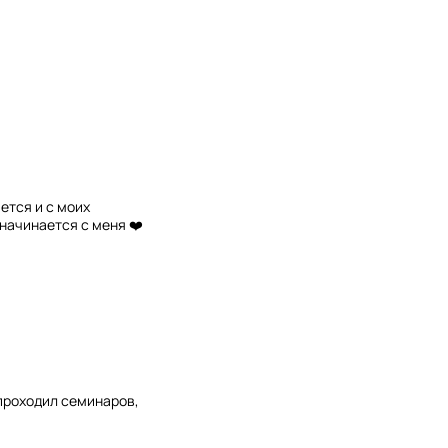
ется и с моих
 начинается с меня ❤️
 проходил семинаров,