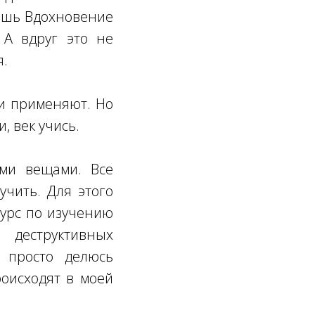
уешь Вдохновение
 А вдруг это не
я.
 и применяют. Но
и, век учись.
ими вещами. Все
чить. Для этого
курс по изучению
 деструктивных
 просто делюсь
роисходят в моей