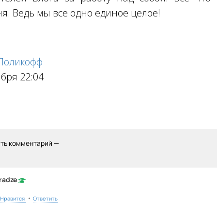
ня. Ведь мы все одно единое целое!
 Поликофф
абря 22:04
ить комментарий —
radze
•
Нравится
Ответить