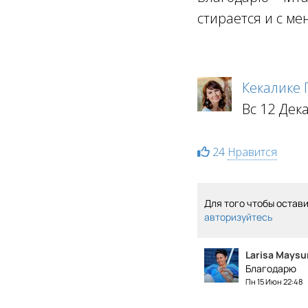
стирается и с ме
Кекалике
Вс 12 Дек
24
Нравится
Для того чтобы остав
авторизуйтесь
Larisa Maysu
Благодарю
Пн 15 Июн 22:48