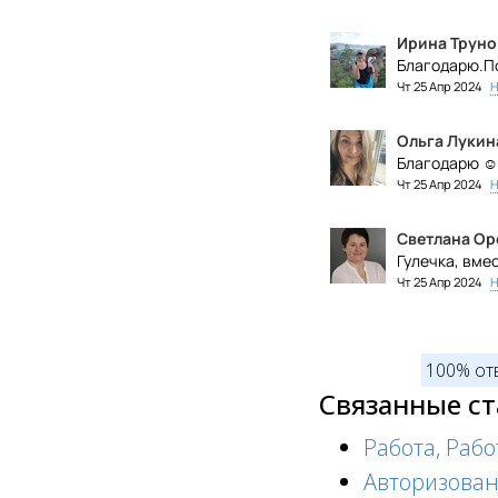
Ирина Труно
Благодарю.По
Чт 25 Апр 2024
Н
Ольга Лукин
Благодарю ☺️
Чт 25 Апр 2024
Н
Светлана Ор
Гулечка, вме
Чт 25 Апр 2024
Н
100% от
Связанные с
Работа, Работ
Авторизован