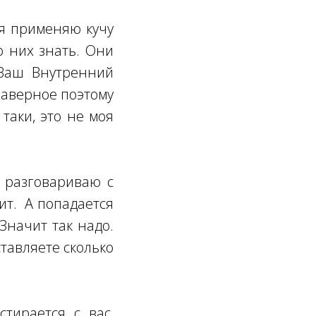
 я применяю кучу
о них знать. Они
 Ваш Внутренний
 Наверное поэтому
таки, это не моя
и разговариваю с
ит. А попадается
Значит так надо.
тавляете сколько
тирается с вас,