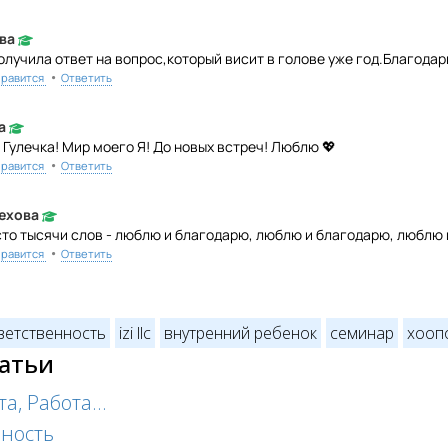
ва
лучила ответ на вопрос,который висит в голове уже год.Благода
•
равится
Ответить
а
 Гулечка! Мир моего Я! До новых встреч! Люблю 💖
•
равится
Ответить
ехова
сто тысячи слов - люблю и благодарю, люблю и благодарю, люблю 
•
равится
Ответить
ветственность
izi llc
внутренний ребенок
семинар
хооп
татьи
а, Работа...
ность