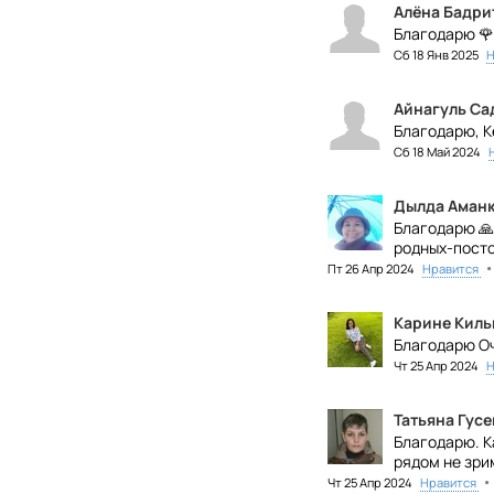
Алёна Бадри
Благодарю 🌹
Сб 18 Янв 2025
Н
Айнагуль Са
Благодарю, К
Сб 18 Май 2024
Дылда Аман
Благодарю 🙏
родных-посто
•
Пт 26 Апр 2024
Нравится
Карине Кил
Благодарю Оч
Чт 25 Апр 2024
Н
Татьяна Гусе
Благодарю. К
рядом не зри
•
Чт 25 Апр 2024
Нравится