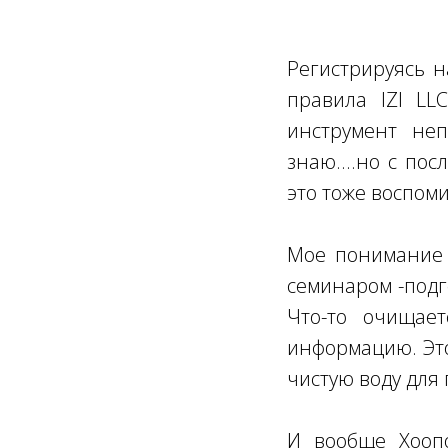
Регистрируясь 
правила IZI LL
инструмент неп
знаю....но с по
это тоже воспоми
Мое понимание 
семинаром -подг
Что-то очищает
информацию. Это
чистую воду для 
И вообще Хоопо