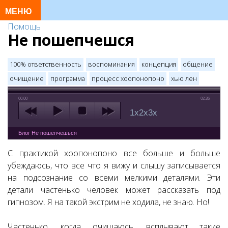
Помощь
Не пошепчешся
100% ответственность
воспоминания
концепция
общение
очищение
программа
процесс хоопонопоно
хью лен
00:00
02:36
1x
2x
3x
Блог Не пошепчешься
С практикой хоопонопоно все больше и больше
убеждаюсь, что все что я вижу и слышу записывается
на подсознание со всеми мелкими деталями. Эти
детали частенько человек может рассказать под
гипнозом. Я на такой экстрим не ходила, не знаю. Но!
Частенько, когда очищаюсь, всплывают такие