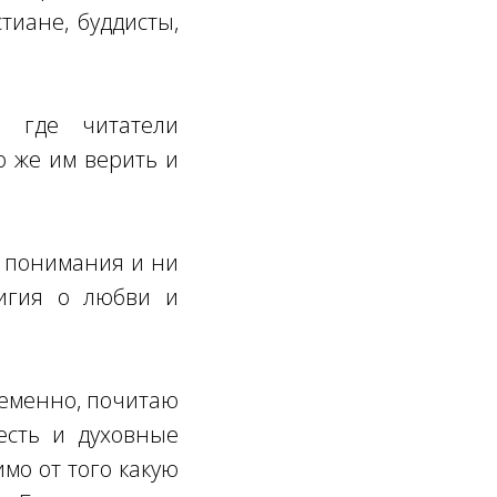
тиане, буддисты,
, где читатели
о же им верить и
и понимания и ни
игия о любви и
ременно, почитаю
есть и духовные
мо от того какую