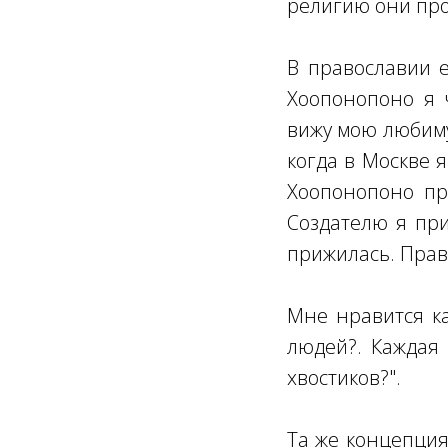
религию они проп
В православии е
Хоопонопоно я 
вижу мою любиму
когда в Москве 
Хоопонопоно пр
Создателю я пр
прижилась. Прав
Мне нравится к
людей?. Каждая 
хвостиков?".
Та же концепция