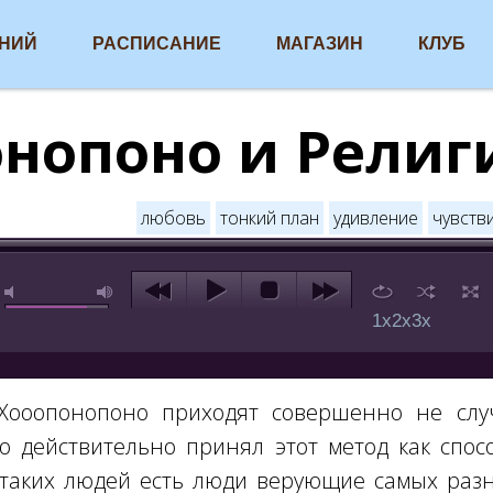
АНИЙ
РАСПИСАНИЕ
МАГАЗИН
КЛУБ
нопоно и Религ
любовь
тонкий план
удивление
чувств
1x
2x
3x
Хооопонопоно приходят совершенно не сл
то действительно принял этот метод как спо
 таких людей есть люди верующие самых раз