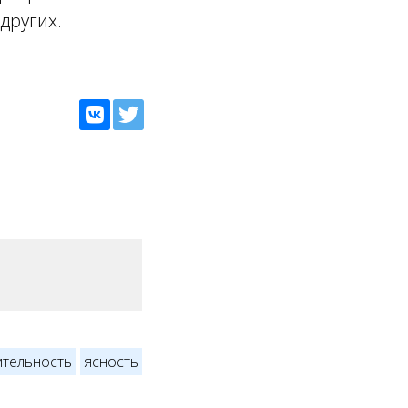
других.
ительность
ясность