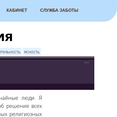
КАБИНЕТ
СЛУЖБА ЗАБОТЫ
ия
ительность
ясность
02:22
учайные люди. Я
соб решения всех
ных религиозных