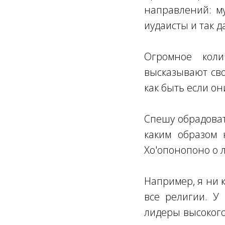
направлений: му
иудаисты и так д
Огромное коли
высказывают сво
как быть если о
Спешу обрадоват
каким образом
Хо'опонопоно о 
Например, я ни 
все религии. У
лидеры высокого