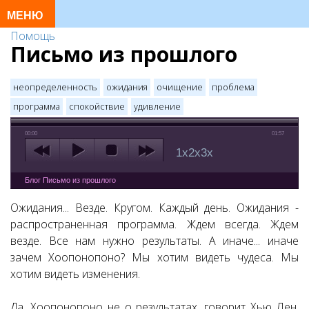
Помощь
Письмо из прошлого
неопределенность
ожидания
очищение
проблема
программа
спокойствие
удивление
00:00
01:57
1x
2x
3x
Блог Письмо из прошлого
Ожидания... Везде. Кругом. Каждый день. Ожидания -
распространенная программа. Ждем всегда. Ждем
везде. Все нам нужно результаты. А иначе... иначе
зачем Хоопонопоно? Мы хотим видеть чудеса. Мы
хотим видеть изменения.
Да, Хоопонопоно не о результатах, говорит Хью Лен.