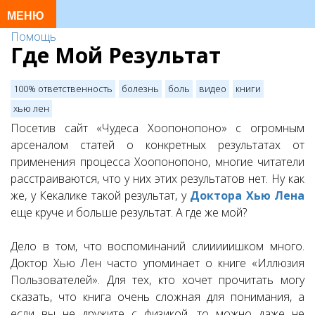
Помощь
Где Мой Результат
100% ответственность
болезнь
боль
видео
книги
хью лен
Посетив сайт «Чудеса Хоопонопоно» с огромным
арсеналом статей о конкретных результатах от
применения процесса Хоопонопоно, многие читатели
расстраиваются, что у них этих результатов нет. Ну как
же, у Кекалике такой результат, у
Доктора Хью Лена
еще круче и больше результат. А где же мой?
Дело в том, что воспоминаний слииииишком много.
Доктор Хью Лен часто упоминает о книге «Иллюзия
Пользователей». Для тех, кто хочет прочитать могу
сказать, что книга очень сложная для понимания, а
если вы не дружите с физикой, то можно даже не