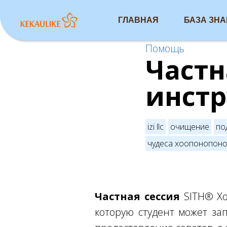
ГЛАВНАЯ
БАЗА ЗН
Помощь
Частн
инстр
izi llc
очищение
по
чудеса хоопонопон
Частная сессия
SITH® Хо
которую студент может зап