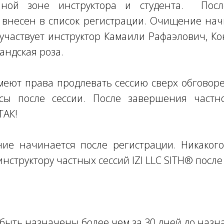
нной зоне инструктора и студента. Пос
т внесен в список регистрации. Очищение на
участвует инструктор Камаили Рафаэлович, Ко
андская роза.
 имеют права продлевать сессию сверх обговор
осы после сессии. После завершения част
ТАК!
ние начинается после регистрации. Никакого
инструктору частных сессий IZI LLC SITH® посл
т быть назначены более чем за 30 дней до наз