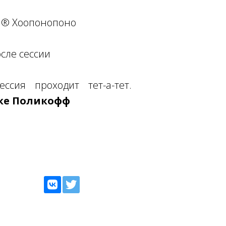
TH® Хоопонопоно
сле сессии
ссия проходит тет-а-тет.
ике Поликофф