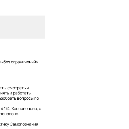
нь без ограничений».
ать, смотреть и
нять и работать.
разобрать вопросы по
#174; Хоопонопоно, о
опонопоно.
актику Самопознания