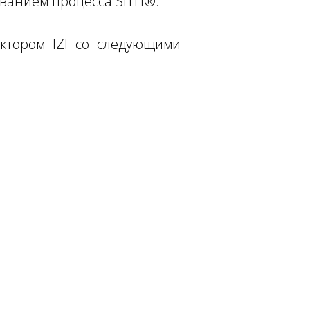
ованием процесса SITH®.
ктором IZI со следующими