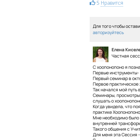
5
Нравится
Для того чтобы остав
авторизуйтесь
Елена Кисел
Частная сесси
С хоопонопоно я позна
Первые инструменты- 
Первый семинар в окт
Первое практическое з
Так начался мой путь 
Семинары, просмотры, 
слушать о хоопонопоно
Когда увидела, что по
практике Хоопонопоно
Мне необходимо было 
внутренней трансформ
Такого общения с Учит
Для меня эта Сессия 