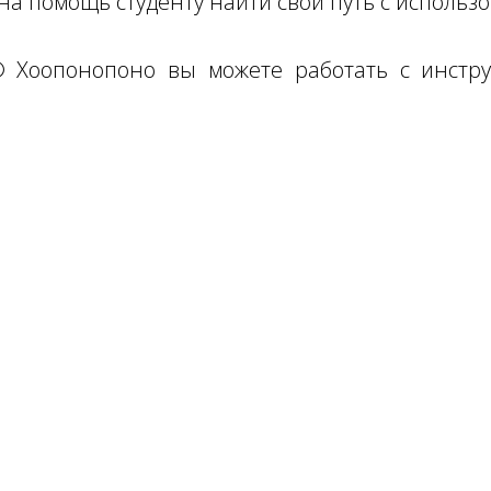
 на помощь студенту найти свой путь с использ
® Хоопонопоно вы можете работать с инстру
ы