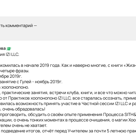
ить комментарий —
ева
я IZI LLC.
комилась в начале 2019 года. Как и наверно многие, с книги «Жиз
четыре фразы.
ябре 2019г.
анятие с Гулей - ноябрь 2019г.
в хоопонопоно.
практические занятия, встречи клуба, книги, и все что можно чит
 от Практиков хоопонопоно IZI LLC, все старалась осознать, приме
явилась возможность принять участие в Частной сессии IZI LLC и 
, очень обрадовалась!
проговорить, обсудить о своём опыте применения Процесса SITH&
ации, о очень тонких моментах в процессе очищения, о магии Хо
елем очень не хватает.
- подведение итогов, отчёт перед Учителем за почти 5 летнюю пр