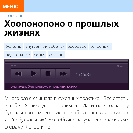
Помощь
Хоопонопоно о прошлых
жизнях
болезнь
внутренний ребенок
здоровье
концепция
подсознание
семья
ясность
00:00
02:44
1x
2x
3x
Блог аудио Хоопонопоно о прошлых жизнях
Много раз я слышала в духовных практика: "Все ответы
в тебе". Я никогда не понимала. Да и не я одна. Ну
буквально же ничего никто не объясняет, для таких как
я - "небуквальных". Все обычно затуманено красивыми
словами. Ясности нет.