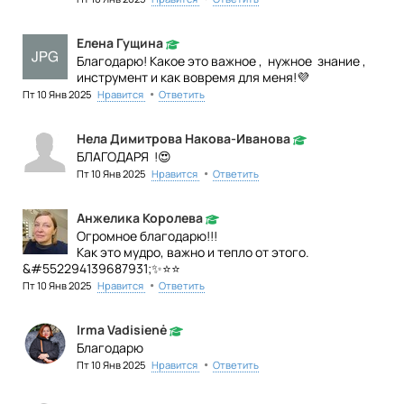
Елена Гущина
Благодарю! Какое это важное , нужное знание ,
инструмент и как вовремя для меня!💜
•
Пт 10 Янв 2025
Нравится
Ответить
Нела Димитрова Накова-Иванова
БЛАГОДАРЯ !😍
•
Пт 10 Янв 2025
Нравится
Ответить
Анжелика Королева
Огромное благодарю!!!
Как это мудро, важно и тепло от этого.
&#552294139687931;✨⭐⭐
•
Пт 10 Янв 2025
Нравится
Ответить
Irma Vadisienė
Благодарю
•
Пт 10 Янв 2025
Нравится
Ответить