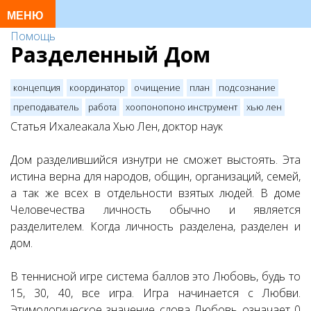
Помощь
Разделенный Дом
концепция
координатор
очищение
план
подсознание
преподаватель
работа
хоопонопоно инструмент
хью лен
Статья Ихалеакала Хью Лен, доктор наук
Дом разделившийся изнутри не сможет выстоять. Эта
истина верна для народов, общин, организаций, семей,
а так же всех в отдельности взятых людей. В доме
Человечества личность обычно и является
разделителем. Когда личность разделена, разделен и
дом.
В теннисной игре система баллов это Любовь, будь то
15, 30, 40, все игра. Игра начинается с Любви.
Этимологическое значение слова Любовь означает 0