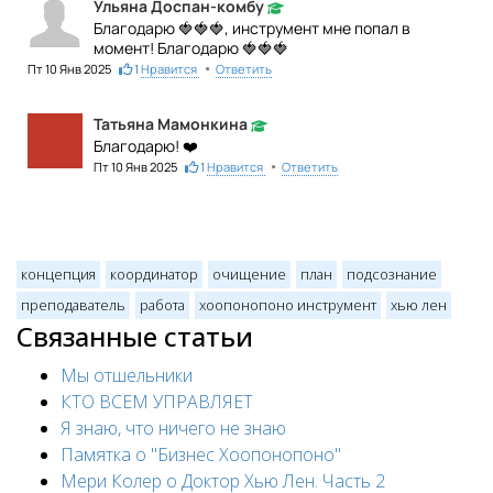
Ульяна Доспан-комбу
Благодарю 🍓🍓🍓, инструмент мне попал в
момент! Благодарю 🍓🍓🍓
•
Пт 10 Янв 2025
1
Нравится
Ответить
Татьяна Мамонкина
Благодарю! ❤️
•
Пт 10 Янв 2025
1
Нравится
Ответить
концепция
координатор
очищение
план
подсознание
преподаватель
работа
хоопонопоно инструмент
хью лен
Связанные статьи
Мы отшельники
КТО ВСЕМ УПРАВЛЯЕТ
Я знаю, что ничего не знаю
Памятка о "Бизнес Хоопонопоно"
Мери Колер о Доктор Хью Лен. Часть 2