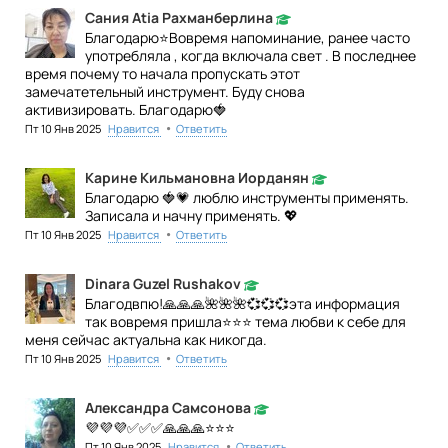
Сания Atia Рахманберлина
Благодарю⭐Вовремя напоминание, ранее часто
употребляла , когда включала свет . В последнее
время почему то начала пропускать этот
замечатетельный инструмент. Буду снова
активизировать. Благодарю🍓
•
Пт 10 Янв 2025
Нравится
Ответить
Карине Кильмановна Иорданян
Благодарю 🍓💗 люблю инструменты применять.
Записала и начну применять. 💖
•
Пт 10 Янв 2025
Нравится
Ответить
Dinara Guzel Rushakov
Благодвпю!🙏🙏🙏🌺🌺🌺💞💞💞эта информация
так вовремя пришла⭐⭐⭐ тема любви к себе для
меня сейчас актуальна как никогда.
•
Пт 10 Янв 2025
Нравится
Ответить
Александра Самсонова
💜💜💜✅✅✅🙏🙏🙏⭐⭐⭐
•
Пт 10 Янв 2025
Нравится
Ответить