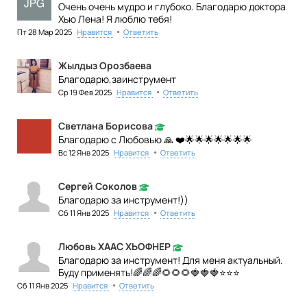
Очень очень мудро и глубоко. Благодарю доктора
Хью Лена! Я люблю тебя!
•
Пт 28 Мар 2025
Нравится
Ответить
Жылдыз Орозбаева
Благодарю,заинструмент
•
Ср 19 Фев 2025
Нравится
Ответить
Светлана Борисова
Благодарю с Любовью 🙏 ❤️🌟🌟🌟🌟🌟🌟🌟
•
Вс 12 Янв 2025
Нравится
Ответить
Сергей Соколов
Благодарю за инструмент!))
•
Сб 11 Янв 2025
Нравится
Ответить
Любовь ХААС ХЬОФНЕР
Благодарю за инструмент! Для меня актуальный.
Буду применять!🌈🌈🌈🌻🌻🌻🍓🍓🍓⭐⭐⭐
•
Сб 11 Янв 2025
Нравится
Ответить