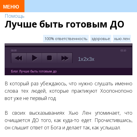
Помощь
Лучше быть готовым ДО
100% ответственность
здоровье
хью лен
00:00
02:10
1x
2x
3x
Блог Лучше быть готовым до
В который раз убеждаюсь, что нужно слушать именно
слова тех людей, которые практикуют Хоопонопоно
вот уже не первый год.
В своих высказываниях Хью Лен упоминает, что
очищается ДО того, как куда-то едет. Прочистившись,
он слышит ответ от Бога и делает так, как услышал.