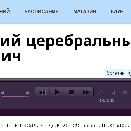
АНИЙ
РАСПИСАНИЕ
МАГАЗИН
КЛУБ
кий церебральн
лич
болезнь
з
1x
2x
3x
льный паралич - далеко небезызвестное забо