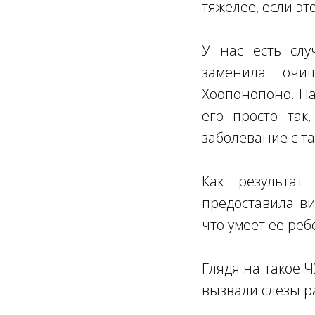
тяжелее, если э
У нас есть слу
заменила очи
Хоопонопоно. На
его просто так
заболевание с т
Как результат
предоставила ви
что умеет ее реб
Глядя на такое 
вызвали слезы р