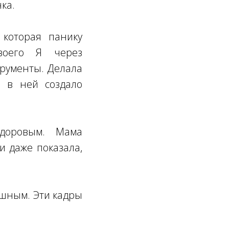
ка.
 которая панику
воего Я через
трументы. Делала
о в ней создало
здоровым. Мама
и даже показала,
ушным. Эти кадры