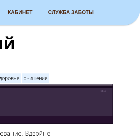
КАБИНЕТ
СЛУЖБА ЗАБОТЫ
ый
доровье
очищение
01:20
левание. Вдвойне