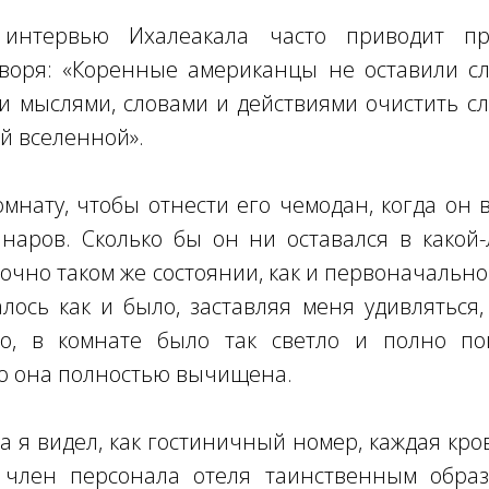
интервью Ихалеакала часто приводит п
оворя: «Коренные американцы не оставили сл
 мыслями, словами и действиями очистить с
ей вселенной».
омнату, чтобы отнести его чемодан, когда он 
наров. Сколько бы он ни оставался в какой-
точно таком же состоянии, как и первоначально
лось как и было, заставляя меня удивляться,
го, в комнате было так светло и полно по
то она полностью вычищена.
а я видел, как гостиничный номер, каждая кро
член персонала отеля таинственным обра