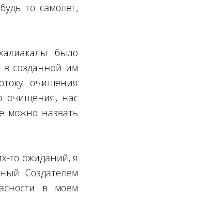
будь то самолет,
халиакалы было
 в созданной им
отоку очищения
о очищения, нас
е можно назвать
х-то ожиданий, я
нный Создателем
пасности в моем