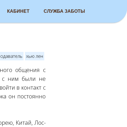
КАБИНЕТ
СЛУЖБА ЗАБОТЫ
подаватель
хью лен
много общения с
й с ним были не
ойти в контакт с
ока он постоянно
орею, Китай, Лос-