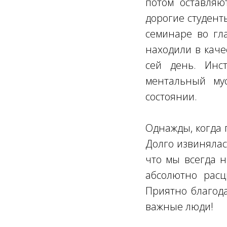
потом оставляют
дорогие студент
семинаре во гла
находили в каче
сей день. Инс
ментальный му
состоянии.
Однажды, когда 
Долго извинялась
что мы всегда н
абсолютно расц
Приятно благода
важные люди!