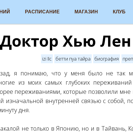
АНИЙ
РАСПИСАНИЕ
МАГАЗИН
КЛУБ
 Доктор Хью Лен
izi llc
бетти пуа тайра
биография
пре
зад, я понимаю, что у меня было не так 
ногие из моих самых глубоких переживани
корее переживаниями, которые позволили мне в
й изначальной внутренней связью с собой, п
инуту дня.
акалой не только в Японию, но и в Тайвань, К