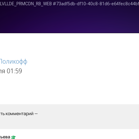
 Поликофф
ля 01:59
ить комментарий —
тьева