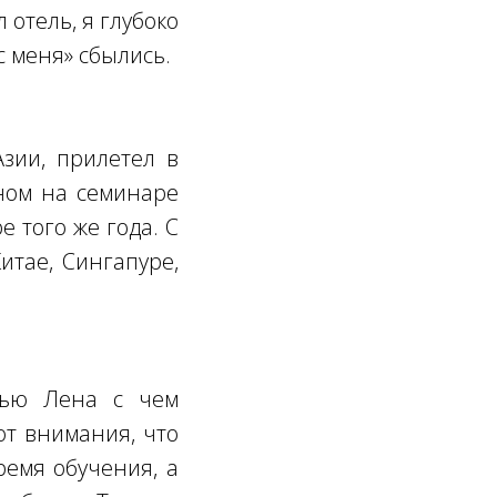
 отель, я глубоко
с меня» сбылись.
зии, прилетел в
еном на семинаре
 того же года. С
итае, Сингапуре,
 Хью Лена с чем
ют внимания, что
ремя обучения, а