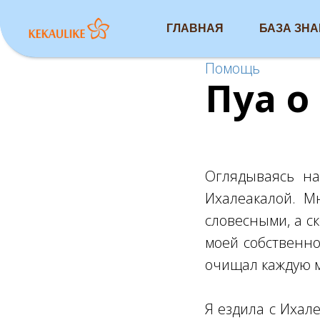
ГЛАВНАЯ
БАЗА ЗН
Помощь
Пуа о
Оглядываясь на
Ихалеакалой. М
словесными, а с
моей собственно
очищал каждую м
Я ездила с Ихале