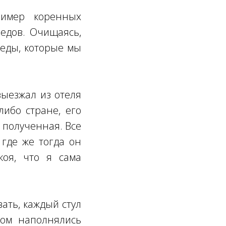
ример коренных
едов. Очищаясь,
леды, которые мы
выезжал из отеля
либо стране, его
 полученная. Все
 где же тогда он
коя, что я сама
вать, каждый стул
зом наполнялись