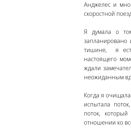
Анджелес и мног
скоростной поезд
Я думала о то
запланировано 
тишине, я ест
настоящего мом
ждали замечате
неожиданным вд
Когда я очищала
испытала поток
поток, который
отношении ко все