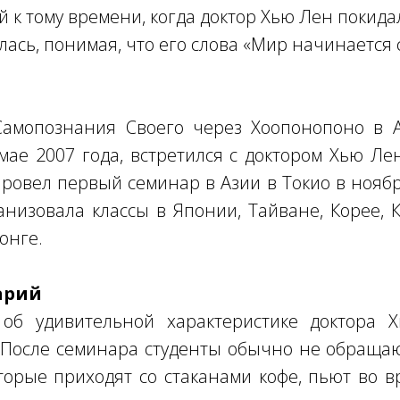
 к тому времени, когда доктор Хью Лен покидал
лась, понимая, что его слова «Мир начинается 
Самопознания Своего через Хоопонопоно в А
мае 2007 года, встретился с доктором Хью Л
ровел первый семинар в Азии в Токио в ноябре
анизовала классы в Японии, Тайване, Корее, К
онге.
арий
 об удивительной характеристике доктора
. После семинара студенты обычно не обраща
торые приходят со стаканами кофе, пьют во в