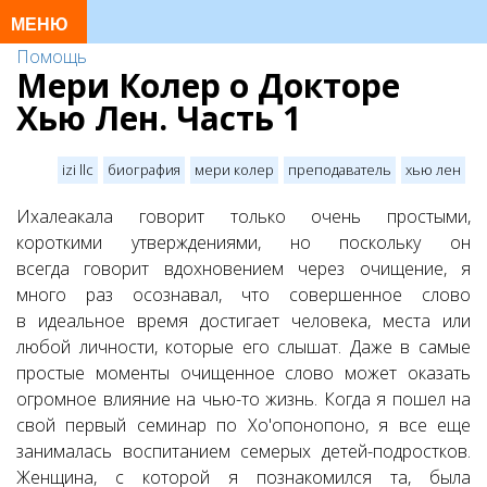
Помощь
Мери Колер о Докторе
Хью Лен. Часть 1
izi llc
биография
мери колер
преподаватель
хью лен
Ихалеакала говорит только очень простыми,
короткими утверждениями, но поскольку он
всегда говорит вдохновением через очищение, я
много раз осознавал, что совершенное слово
в идеальное время достигает человека, места или
любой личности, которые его слышат. Даже в самые
простые моменты очищенное слово может оказать
огромное влияние на чью-то жизнь. Когда я пошел на
свой первый семинар по Хо'опонопоно, я все еще
занималась воспитанием семерых детей-подростков.
Женщина, с которой я познакомился та, была