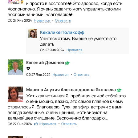
и просто в восторге❤️ Это здорово, когда есть
Хоопонопоно. Я очень рада что могу управлять своими
воспоминаниями. Благодарю❤️
•
Сб 27 Янв 2024
Нравится
Ответить
Кекалике Поликофф
Учитесь этому. Вы ещё не умеете это
делать
Сб 27 Янв 2024
Нравится
Евгений Деменев
💖
•
Сб 27 Янв 2024
Нравится
Ответить
Марина Анухия Александровна Яковлева
Жить как истинная Я, пребывая самой собой это
очень мощно, важно, это самое главное к чему
стремлюсь Я. Благодарю, Гуля, за эфир, встречи с вами
всегда желанные, очень ценные, мотивируют на
дальнейшее очищение. Бесконечно благодарю...
•
Сб 27 Янв 2024
1
Нравится
Ответить